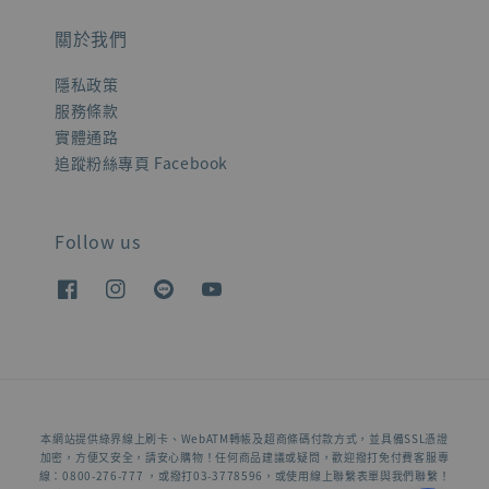
關於我們
隱私政策
服務條款
實體通路
追蹤粉絲專頁 Facebook
Follow us
本網站提供綠界線上刷卡、WebATM轉帳及超商條碼付款方式，並具備SSL憑證
加密，方便又安全，請安心購物！任何商品建議或疑問，歡迎撥打免付費客服專
線：0800-276-777 ，或撥打03-3778596，或使用線上聯繫表單與我們聯繫！