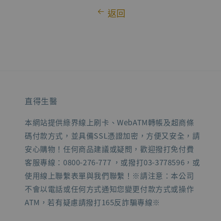
返回
直得生醫
本網站提供綠界線上刷卡、WebATM轉帳及超商條
碼付款方式，並具備SSL憑證加密，方便又安全，請
安心購物！任何商品建議或疑問，歡迎撥打免付費
客服專線：0800-276-777 ，或撥打03-3778596，或
使用線上聯繫表單與我們聯繫！※請注意：本公司
不會以電話或任何方式通知您變更付款方式或操作
ATM，若有疑慮請撥打165反詐騙專線※