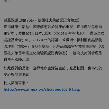
雙重認證 加倍安心 – 德國杜夫萊茵認證實驗室】
直得健康生活益生菌瞭解您對於健康的重視，直得產品每季自
主管理，委由歐盟, 日本, 北美, 大陸與台灣等地認可，通過全國
認證基金會(TAF)ISO17025的認證，並獲衛生福利部食品藥物
管理署（TFDA）食品與藥品、化粧品實驗室的雙重認證的【德
國杜夫萊茵專業生化檢驗與認證實驗室】，檢測技術與管理品
質符合國際水準。
如此優質的品管，直得健康生活益生菌，產品把關，也為您的
安心與健康把關！
杜夫萊茵官網：
http://www.aimex.tw/cht/aboutus_01.asp