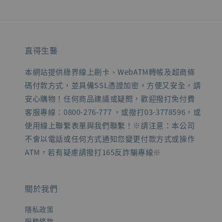
直得生醫
本網站提供綠界線上刷卡、WebATM轉帳及超商條
碼付款方式，並具備SSL憑證加密，方便又安全，請
安心購物！任何商品建議或疑問，歡迎撥打免付費
客服專線：0800-276-777 ，或撥打03-3778596，或
使用線上聯繫表單與我們聯繫！※請注意：本公司
不會以電話或任何方式通知您變更付款方式或操作
ATM，若有疑慮請撥打165反詐騙專線※
關於我們
隱私政策
服務條款