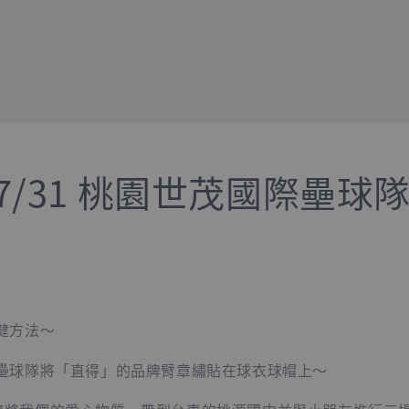
/07/31 桃園世茂國際壘球
健方法～
壘球隊將「直得」的品牌臂章繡貼在球衣球帽上～