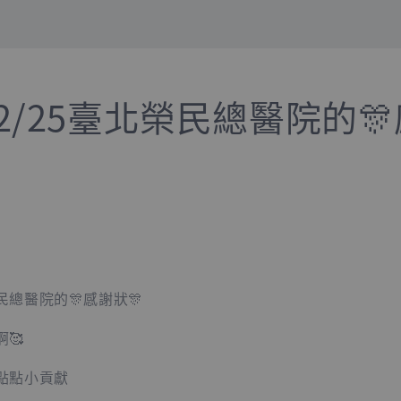
/12/25臺北榮民總醫院的
總醫院的🎊感謝狀🎊
🥰
點點小貢獻