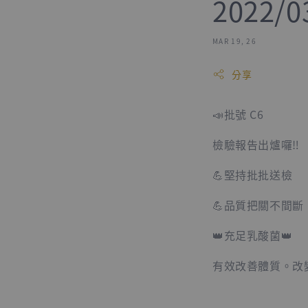
2022/
MAR 19, 26
分享
📣批號 C6
檢驗報告出爐囉‼️
💪堅持批批送檢
💪品質把關不間斷
👑充足乳酸菌👑
有效改善體質。改