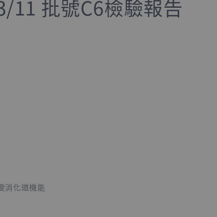
03/11 批號C6檢驗報告
變消化道機能