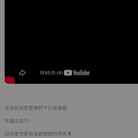
辛苦的女性警察們不只是需要
守護治安👮‍♀️
回到家也要肩負起媽媽的角色🤱