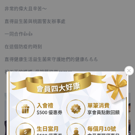
非常的偉大且辛苦～
直得益生菌與桃園警友辦事處
一同合作👍👍
在這個防疫的時刻
直得健康生活益生菌來守護她們的健康💪💪💪
祝天下的媽媽 母親節快樂❤️❤️❤️
.
.