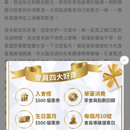
幕，發出慘白刺眼的藍光，照亮你有些疲憊的臉頰。明明眼
睛已經痠到快流眼淚，大拇指卻像有自己的意志一樣，一直
無意識地往上滑著短影音。
很多朋友告訴我，這是他們一天當中，唯一能真正喘口氣的
自由時間，現在根本捨不得閉上眼睛。我懂這種捨不得，但
是還是需要提醒大家一下注意藍光。當這道高強度的冷光直
直撞進視網膜，你大腦深處的松果體會瞬間被騙。它會驚恐
地以為現在還是正中午，於是把原本已經準備好、要分泌出
來哄你入睡的「褪黑激素」，硬生生地給逼了回去。
這就是為什麼，你越滑越清醒，等到十二點終於放下手機
.
時，腦袋卻像是在高速公路上狂飆的車，怎麼也煞不住了。
今晚我們可以去把手機螢幕設定成暖色調的夜間模式。把燈
.
光調暗，就是告訴身體：「外頭天黑了，我們安全了，可以
卸下防備了。」
今晚早點把手機放下吧，晚安！