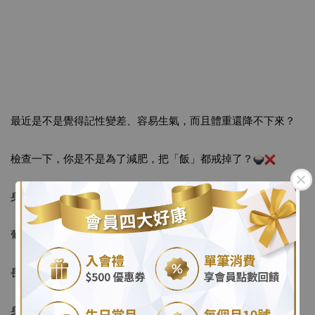
最近是不是覺得記性變差、容易生氣，而且體重還降不下來？
檢查一下，你是不是為了減肥，把「飯」都戒掉了？
身為食科博士，我要嚴肅地告訴大家：
葡萄糖是大腦最主要的能量來源。
.
長期不吃澱粉，就像車子不加油卻硬要跑，
.
身體會產生極大的「生理壓力」，反而更難瘦！