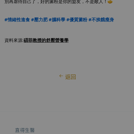
別再虐待自己了，好的澱粉是你的盟友，不是敵人！
#情緒性進食
#壓力肥
#腦科學
#優質澱粉
#不挨餓瘦身
資料來源:
碩菲教授
的舒壓營養學
返回
直得生醫