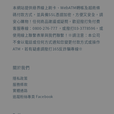
本網站提供綠界線上刷卡、WebATM轉帳及超商條
碼付款方式，並具備SSL憑證加密，方便又安全，請
安心購物！任何商品建議或疑問，歡迎撥打免付費
客服專線：0800-276-777 ，或撥打03-3778596，或
使用線上聯繫表單與我們聯繫！※請注意：本公司
不會以電話或任何方式通知您變更付款方式或操作
ATM，若有疑慮請撥打165反詐騙專線※
關於我們
隱私政策
服務條款
實體通路
追蹤粉絲專頁 Facebook