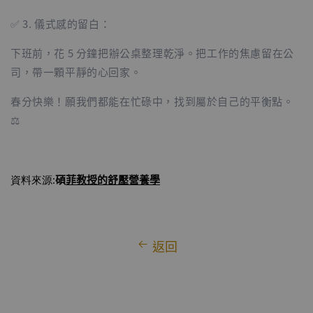
✅ 3. 儀式感的留白：
下班前，花 5 分鐘把辦公桌整理乾淨。把工作的焦慮留在公
司，帶一顆平靜的心回家。
春分快樂！願我們都能在忙碌中，找到屬於自己的平衡點。
⚖️
碩
菲教授
的舒壓營養學
資料來源:
返回