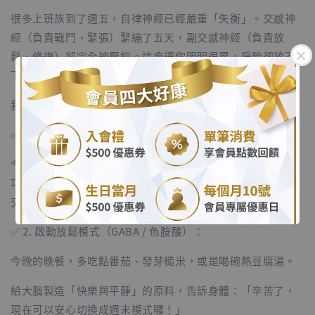
很多上班族到了週五，自律神經已經嚴重「失衡」。交感神
經（負責戰鬥、緊張）緊繃了五天，副交感神經（負責放
鬆、修復）卻完全被壓抑。這會讓你明明很累，肩膀卻放不
下來，甚至今晚準備放假了還會失眠！
我們可以用飲食幫身體做一次校正回歸：
.
✅ 1. 關掉壓力開關（補鎂）：
.
今天的午餐或下午茶，請刻意吃一點深綠色蔬菜、堅果或黑
巧克力。鎂是天然的神經鎮定劑，能幫你把踩了五天油門的
交感神經「踩煞車」。
✅ 2. 啟動放鬆模式（GABA / 色胺酸）：
今晚的晚餐，多吃點番茄、發芽糙米，或是喝碗熱豆腐湯。
給大腦製造「快樂與平靜」的原料，告訴身體：「辛苦了，
現在可以安心切換成週末模式囉！」