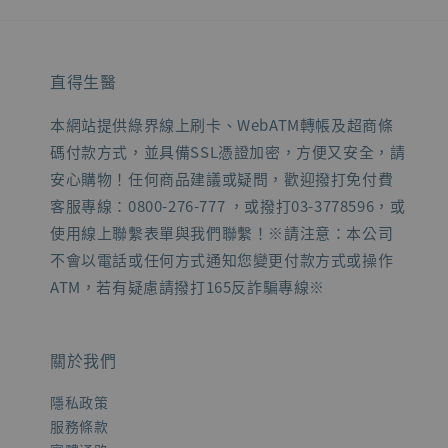
直得生醫
本網站提供綠界線上刷卡、WebATM轉帳及超商條
碼付款方式，並具備SSL憑證加密，方便又安全，請
安心購物！任何商品建議或疑問，歡迎撥打免付費
客服專線：0800-276-777 ，或撥打03-3778596，或
使用線上聯繫表單與我們聯繫！※請注意：本公司
不會以電話或任何方式通知您變更付款方式或操作
ATM，若有疑慮請撥打165反詐騙專線※
關於我們
隱私政策
服務條款