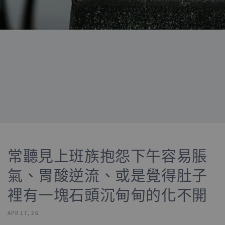
常聽見上班族抱怨下午容易脹
氣、胃酸逆流、或是覺得肚子
裡有一塊石頭沉甸甸的化不開
APR 17, 26