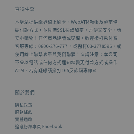
直得生醫
本網站提供綠界線上刷卡、WebATM轉帳及超商條
碼付款方式，並具備SSL憑證加密，方便又安全，請
安心購物！任何商品建議或疑問，歡迎撥打免付費
客服專線：0800-276-777 ，或撥打03-3778596，或
使用線上聯繫表單與我們聯繫！※請注意：本公司
不會以電話或任何方式通知您變更付款方式或操作
ATM，若有疑慮請撥打165反詐騙專線※
關於我們
隱私政策
服務條款
實體通路
追蹤粉絲專頁 Facebook