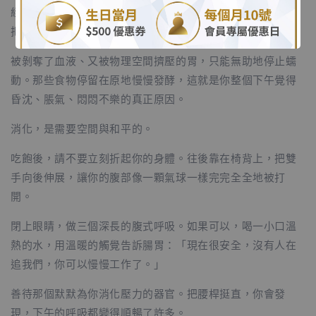
經）」。大腦會判定你現在面臨生存危機，於是毫不留情地
把血液從腸胃抽走，送往你的大腦和肌肉。
被剝奪了血液、又被物理空間擠壓的胃，只能無助地停止蠕
動。那些食物停留在原地慢慢發酵，這就是你整個下午覺得
昏沈、脹氣、悶悶不樂的真正原因。
消化，是需要空間與和平的。
吃飽後，請不要立刻折起你的身體。往後靠在椅背上，把雙
手向後伸展，讓你的腹部像一顆氣球一樣完完全全地被打
開。
閉上眼睛，做三個深長的腹式呼吸。如果可以，喝一小口溫
熱的水，用溫暖的觸覺告訴腸胃：「現在很安全，沒有人在
追我們，你可以慢慢工作了。」
善待那個默默為你消化壓力的器官。把腰桿挺直，你會發
現，下午的呼吸都變得順暢了許多。