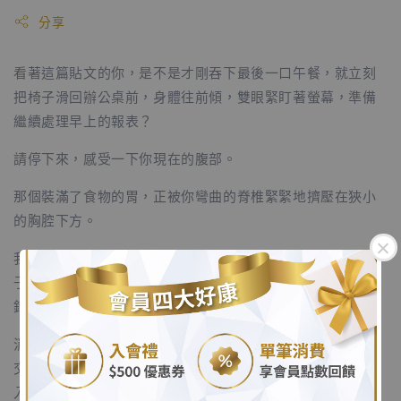
分享
看著這篇貼文的你，是不是才剛吞下最後一口午餐，就立刻
把椅子滑回辦公桌前，身體往前傾，雙眼緊盯著螢幕，準備
繼續處理早上的報表？
請停下來，感受一下你現在的腹部。
那個裝滿了食物的胃，正被你彎曲的脊椎緊緊地擠壓在狹小
的胸腔下方。
我常聽見上班族抱怨下午容易脹氣、胃酸逆流、或是覺得肚
子裡有一塊石頭沉甸甸的化不開。其實，這不全是食物的
錯，而是你的「姿勢」與「神經系統」正在打架。
.
消化食物是一項需要耗費極大能量的工程，它完全仰賴「副
交感神經（放鬆神經）」的運作。但當你吃飽後立刻彎腰投
.
入高壓的工作，你的身體會瞬間切換回「交感神經（戰鬥神