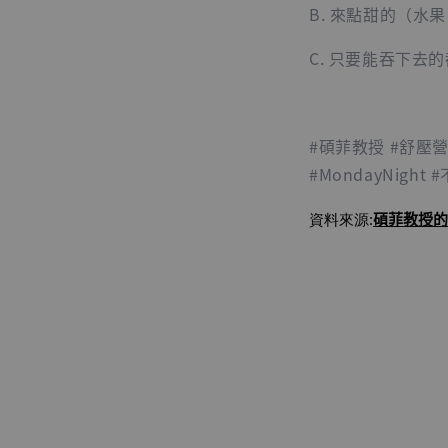
B. 來點甜的（水
C. 只要能吞下去
#碩菲教授 #舒壓營
#MondayNight
碩菲教授
的
資料來源: