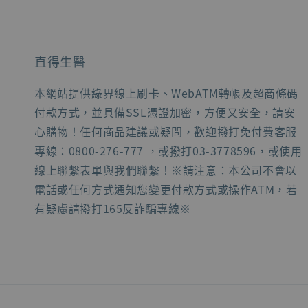
直得生醫
本網站提供綠界線上刷卡、WebATM轉帳及超商條碼
付款方式，並具備SSL憑證加密，方便又安全，請安
心購物！任何商品建議或疑問，歡迎撥打免付費客服
專線：0800-276-777 ，或撥打03-3778596，或使用
線上聯繫表單與我們聯繫！※請注意：本公司不會以
電話或任何方式通知您變更付款方式或操作ATM，若
有疑慮請撥打165反詐騙專線※