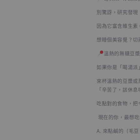
別驚訝，研究發現
因為它富含維生素
想睡個美容覺？切
溫熱的無糖豆
如果你是「喝湯派
來杯溫熱的豆漿或
「辛苦了，該休息
吃點對的食物，把
現在的你，最想吃
A. 來點鹹的（毛