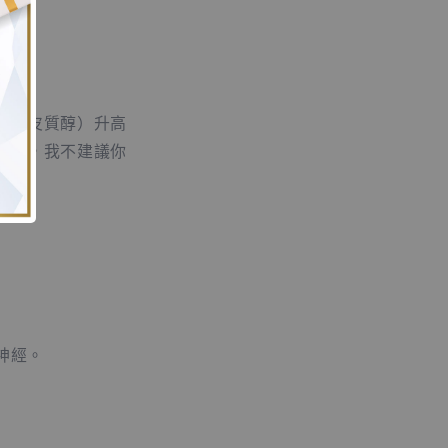
」？
蒙（皮質醇）升高
教授，我不建議你
神經。