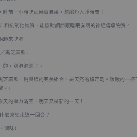
，睡前一小時吃兩顆奇異果，能縮短入睡時間！
 C 和抗氧化物質，能協助調節跟睡眠有關的神經傳導物質。
兩顆來吃吧！
漿／黑芝麻飲：
」的，別泡泡麵了。
黑芝麻飲，鈣與鎂的完美組合，是天然的鎮定劑。暖暖的一杯
囉。」
今天的壓力清空，明天又是新的一天！
什麼來結束這一回合？
豆、滷味）