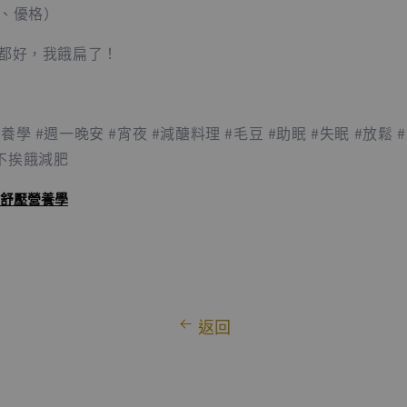
果、優格）
的都好，我餓扁了！
養學 #週一晚安 #宵夜 #減醣料理 #毛豆 #助眠 #失眠 #放鬆
 #不挨餓減肥
舒壓營養學
返回