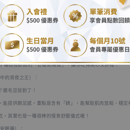
.
喜你！終於撐過這週最難熬的一天了！
.
剛回到家，坐在沙發上覺得「好累喔～好想吃點東西犒賞自己
餓感，很多時候是「大腦」在求救，而不是肚子餓。壓力荷爾
渴望高油、高糖的食物（沒錯，就是鹹酥雞和珍奶）。但身為
焦慮），但也別讓「報復性進食」毀了你的身材。
 3 種教授認證的「舒壓助眠餐」，讓你吃得開心又好睡：
心中的宵夜之王）：
？選毛豆就對了！
，能提供飽足感，重點是含有「鎂」，能幫助肌肉放鬆、穩定
吃，其實也是一種很棒的慢食舒壓儀式喔！
的安眠藥）：