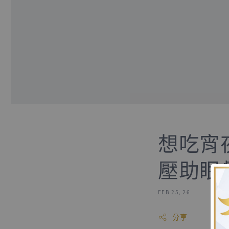
想吃宵
壓助眠
FEB 25, 26
分享