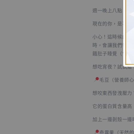
週一晚上八點，恭
現在的你，是不是
小心！這時候的飢
時，會讓我們特別
餓肚子睡覺（會更
想吃宵夜？試試這
毛豆（營養師
想咬東西發洩壓力
它的蛋白質含量高
加上一邊剝殼一邊
奇異果（天然