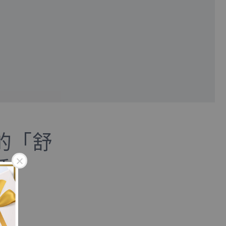
的「舒
睡