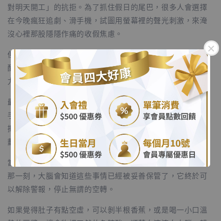
對明天開工」的抗拒。為了抓住假日的尾巴，很多人會選擇
在今晚瘋狂追劇、滑手機，試圖用螢幕裡的聲光刺激，來淹
沒心裡那股隱隱作痛的收假焦慮。
但你發現了嗎？越是這樣報復性地拖延睡眠，大腦反而越清
醒。藍光不僅沒收了你的睡眠荷爾蒙，那些未知的明日壓
力，依然在腦海深處不斷消耗著你的心神。
.
最好的收心，其實是學會「清空」。今晚洗完澡後，試著把
手機留在臥室門外吧。在床頭櫃上放一本筆記本和一枝筆，
.
把腦袋裡那些盤根錯節的、擔心明天做不完的瑣事，一筆一
劃地寫下來。
當你把焦慮從大腦裡的想法化成實質的文字，在寫到紙上的
那一刻，大腦會知道這些事情已經被妥善保管了，它終於可
以解除警報，停止無謂的空轉。
如果覺得肚子有點空虛，可以剝半根香蕉，或是喝一小口溫