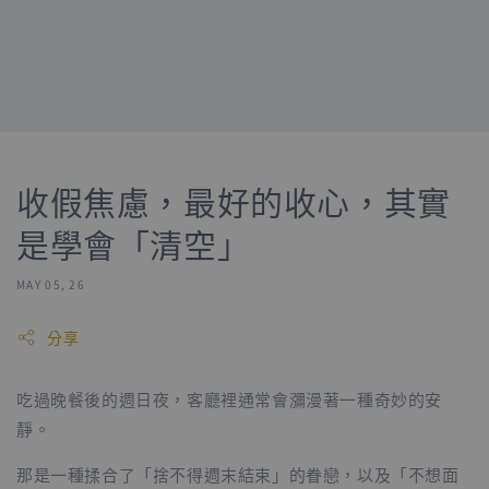
收假焦慮，最好的收心，其實
是學會「清空」
MAY 05, 26
分享
吃過晚餐後的週日夜，客廳裡通常會瀰漫著一種奇妙的安
靜。
那是一種揉合了「捨不得週末結束」的眷戀，以及「不想面