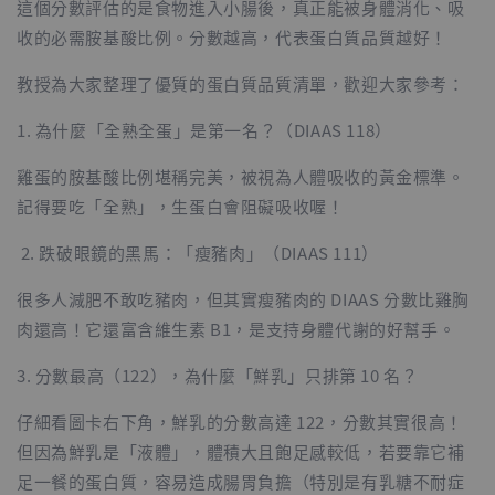
這個分數評估的是食物進入小腸後，真正能被身體消化、吸
收的必需胺基酸比例。分數越高，代表蛋白質品質越好！
教授為大家整理了優質的蛋白質品質清單，歡迎大家參考：
1. 為什麼「全熟全蛋」是第一名？（DIAAS 118）
雞蛋的胺基酸比例堪稱完美，被視為人體吸收的黃金標準。
記得要吃「全熟」，生蛋白會阻礙吸收喔！
2. 跌破眼鏡的黑馬：「瘦豬肉」（DIAAS 111）
很多人減肥不敢吃豬肉，但其實瘦豬肉的 DIAAS 分數比雞胸
肉還高！它還富含維生素 B1，是支持身體代謝的好幫手。
3. 分數最高（122），為什麼「鮮乳」只排第 10 名？
仔細看圖卡右下角，鮮乳的分數高達 122，分數其實很高！
但因為鮮乳是「液體」，體積大且飽足感較低，若要靠它補
足一餐的蛋白質，容易造成腸胃負擔（特別是有乳糖不耐症