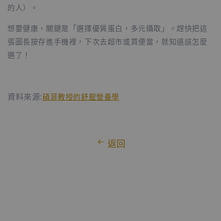
的人）。
想要健康，關鍵是「選擇優質蛋白，多元攝取」。趕快把這
張圖長按存進手機裡，下次去超市或買便當，就知道該怎麼
選了！
資料來源:
碩菲教授的舒壓營養學
返回