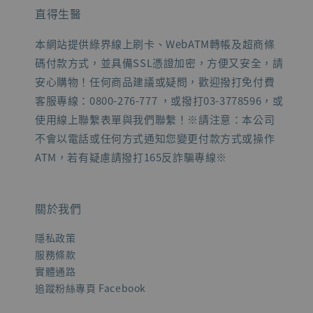
直得生醫
本網站提供綠界線上刷卡、WebATM轉帳及超商條
碼付款方式，並具備SSL憑證加密，方便又安全，請
安心購物！任何商品建議或疑問，歡迎撥打免付費
客服專線：0800-276-777 ，或撥打03-3778596，或
使用線上聯繫表單與我們聯繫！※請注意：本公司
不會以電話或任何方式通知您變更付款方式或操作
ATM，若有疑慮請撥打165反詐騙專線※
關於我們
隱私政策
服務條款
實體通路
追蹤粉絲專頁 Facebook