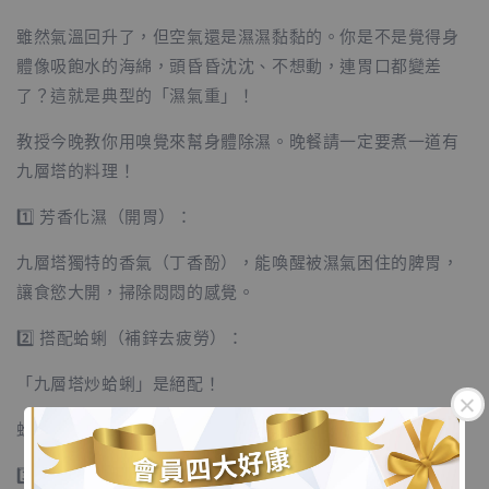
雖然氣溫回升了，但空氣還是濕濕黏黏的。你是不是覺得身
體像吸飽水的海綿，頭昏昏沈沈、不想動，連胃口都變差
了？這就是典型的「濕氣重」！
教授今晚教你用嗅覺來幫身體除濕。晚餐請一定要煮一道有
九層塔的料理！
1️⃣ 芳香化濕（開胃）：
九層塔獨特的香氣（丁香酚），能喚醒被濕氣困住的脾胃，
讓食慾大開，掃除悶悶的感覺。
2️⃣ 搭配蛤蜊（補鋅去疲勞）：
「九層塔炒蛤蜊」是絕配！
蛤蜊富含鋅和鐵，能修復受損的黏膜，補充滿滿元氣。
3️⃣ 搭配雞蛋（簡單營養）：