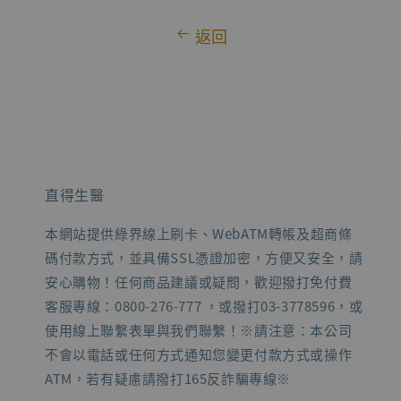
返回
直得生醫
本網站提供綠界線上刷卡、WebATM轉帳及超商條
碼付款方式，並具備SSL憑證加密，方便又安全，請
安心購物！任何商品建議或疑問，歡迎撥打免付費
客服專線：0800-276-777 ，或撥打03-3778596，或
使用線上聯繫表單與我們聯繫！※請注意：本公司
不會以電話或任何方式通知您變更付款方式或操作
ATM，若有疑慮請撥打165反詐騙專線※