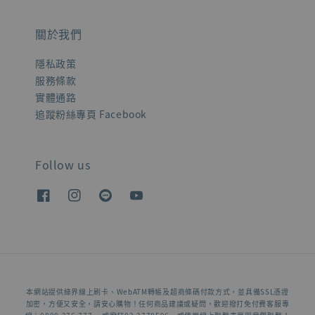
關於我們
隱私政策
服務條款
實體通路
追蹤粉絲專頁 Facebook
Follow us
本網站提供綠界線上刷卡、WebATM轉帳及超商條碼付款方式，並具備SSL憑證
加密，方便又安全，請安心購物！任何商品建議或疑問，歡迎撥打免付費客服專