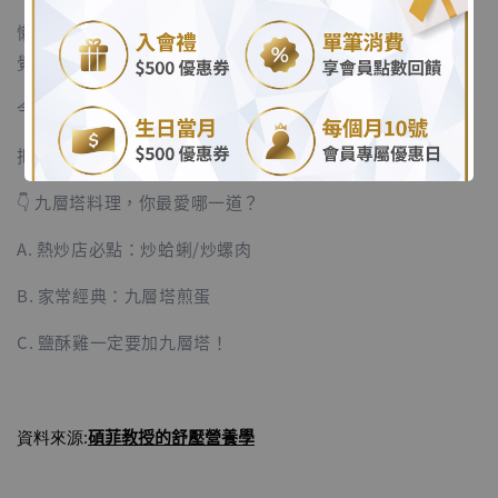
.
懶得炒海鮮？來個「九層塔煎蛋」。那股焦香味，光聞到就
覺得精神來了！
.
今晚，讓廚房充滿九層塔的香氣，
把煩人的霉味和濕氣通通趕走！
👇 九層塔料理，你最愛哪一道？
A. 熱炒店必點：炒蛤蜊/炒螺肉
B. 家常經典：九層塔煎蛋
C. 鹽酥雞一定要加九層塔！
碩菲教授
的舒壓營養學
資料來源: