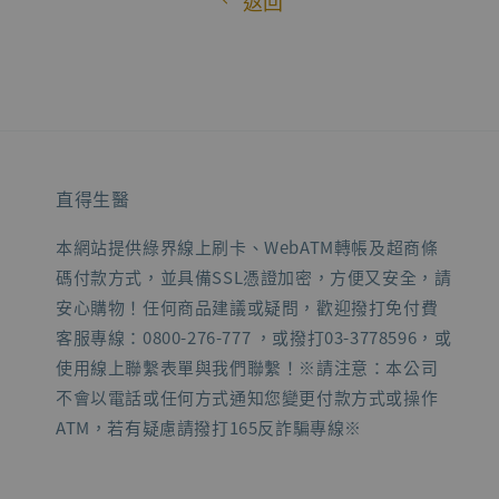
返回
直得生醫
本網站提供綠界線上刷卡、WebATM轉帳及超商條
碼付款方式，並具備SSL憑證加密，方便又安全，請
安心購物！任何商品建議或疑問，歡迎撥打免付費
客服專線：0800-276-777 ，或撥打03-3778596，或
使用線上聯繫表單與我們聯繫！※請注意：本公司
不會以電話或任何方式通知您變更付款方式或操作
ATM，若有疑慮請撥打165反詐騙專線※