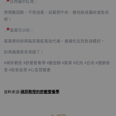
白肉優於紅肉：
想降膽固醇，不用戒蛋，試著把牛肉、豬肉換成雞肉或魚肉
吧！
蛋黃可以吃：
蛋黃裡的卵磷脂其實能幫助代謝，適量吃反而對身體好。
別再讓蛋黃背黑鍋了！
#碩菲教授 #舒壓營養學 #膽固醇 #蛋黃 #紅肉 #白肉 #健康檢
查 #飲食迷思 #心血管健康
碩菲教授
的舒壓營養學
資料來源: