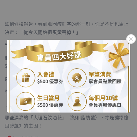
拿到健檢報告，看到膽固醇紅字的那一刻，你是不是也馬上
決定：「從今天開始把蛋黃丟掉！」
等一下！蛋黃真的很無辜！
很多人為了降膽固醇，早餐只敢吃蛋白，結果轉頭去吃油花
滿滿的雪花牛、五花肉...
.
這完全是「抓小放大」啊！
.
教授的膽固醇真相大公開：
隱形殺手是「紅肉」：
那些漂亮的「大理石紋油花」（飽和脂肪酸），才是讓壞膽
固醇飆升的主因！