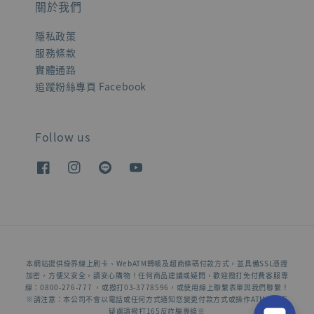
關於我們
隱私政策
服務條款
實體通路
追蹤粉絲專頁 Facebook
Follow us
本網站提供綠界線上刷卡、WebATM轉帳及超商條碼付款方式，並具備SSL憑證
加密，方便又安全，請安心購物！任何商品建議或疑問，歡迎撥打免付費客服專
線：0800-276-777 ，或撥打03-3778596，或使用線上聯繫表單與我們聯繫！
※請注意：本公司不會以電話或任何方式通知您變更付款方式或操作ATM，若有
疑慮請撥打165反詐騙專線※