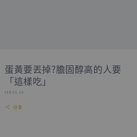
蛋黃要丟掉?膽固醇高的人要
「這樣吃」
FEB 03, 26
分享