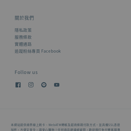
關於我們
隱私政策
服務條款
實體通路
追蹤粉絲專頁 Facebook
Follow us
本網站提供綠界線上刷卡、WebATM轉帳及超商條碼付款方式，並具備SSL憑證
加密，方便又安全，請安心購物！任何商品建議或疑問，歡迎撥打免付費客服專