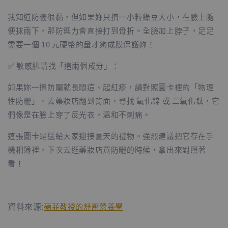
我知道防曬很黏，但如果妳只擠一小粒綠豆大小，在臉上隨
便抹兩下，那防禦力會直接打到骨折。全臉加上脖子，足足
需要一個 10 元硬幣的量才夠成膜保護妳！
✅ 敏感肌請找「這兩個成分」：
如果妳一擦防曬就長悶痘、起紅疹，請對照圖卡裡的「物理
性防曬」。去藥妝店翻到背面，尋找 氧化鋅 或 二氧化鈦，它
們像是在臉上穿了反光衣，溫和不刺痛。
這張圖卡是送給大家迎接夏天的禮物。強烈建議把它存在手
機相簿裡，下次去逛藥妝店買防曬的時候，拿出來對照著
看！
資料來源:
碩菲教授的舒壓營養學