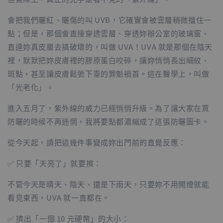
會把我們曬紅、曬傷的叫 UVB，它確實會被雲層稍微擋住一
點；但是，那個會直接穿透雲層、穿透妳辦公室的玻璃窗、
直達妳真皮層去搞破壞的，叫做 UVA！UVA 就是那個在陰天
裡，默默把妳皮膚裡的膠原蛋白咬碎，讓妳悄悄長出細紋、
斑點，甚至讓皮膚鬆弛下垂的罪魁禍首。這在醫學上，叫做
「光老化」。
進入五月了，紫外線的威力已經悄悄升級。為了讓大家在買
防曬的時候不再迷惘，我將要點都濃縮成了這張防曬圖卡。
從今天起，請把這幾件事變成妳出門前的直覺反應：
✅ 只要「天亮了」就要擦：
不管今天是晴天、陰天、還是下雨天，只要妳不用開燈就能
看見東西，UVA 就一直都在。
✅ 擠出「一個 10 元硬幣」的大小：