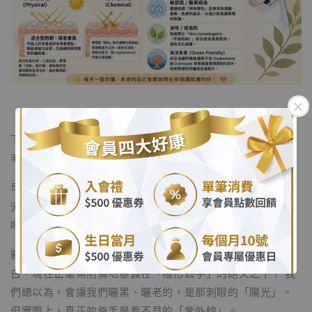
下午三點鐘。看著窗外陰陰沉沉的天氣，偶爾還飄著幾滴毛
毛雨。
.
早上出門前，妳是不是看著窗外沒有太陽，心想：「今天陰
天耶，又沒有出太陽，應該不用擦那一層黏膩的防曬乳了
.
吧？」於是，妳只拍了點化妝水就匆匆出門了。
親愛的，如果妳今天真的是這樣出門的，可能妳的膠原蛋
白，現在正毫無防備地暴露在「隱形殺手」的砲火之下！ 我
們總以為，會讓我們曬黑、曬老的，是那刺眼的「陽光」。
但實際上，真正的兇手是看不見的「紫外線」。