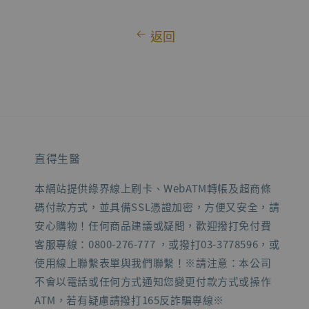
返回
直得生醫
本網站提供綠界線上刷卡、WebATM轉帳及超商條
碼付款方式，並具備SSL憑證加密，方便又安全，請
安心購物！任何商品建議或疑問，歡迎撥打免付費
客服專線：0800-276-777 ，或撥打03-3778596，或
使用線上聯繫表單與我們聯繫！※請注意：本公司
不會以電話或任何方式通知您變更付款方式或操作
ATM，若有疑慮請撥打165反詐騙專線※