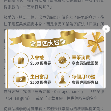
得脹脹的，一直想打嗝呢？」
親愛的，這是一個非常棒的問題。讓你肚子脹氣的真兇，往
往不是堅果或燕麥本身，而是食品工業為了解決「口感」所
施展的隱形魔法——乳化劑與增稠劑。
試著想像一下，如果你自己在家裡把堅果或燕麥打成汁，靜
置一段時間後，水分和殘渣一定會自然沉澱、上下分離，對
.
吧？而且喝起來水水的，根本拉不出咖啡廳裡那種美麗的奶
泡。為了讓植物奶在貨架上看起來均勻完美，並且擁有像牛
.
奶一樣濃郁、滑順、可以打奶泡的質地，廠商必須在裡面加
入特定的食品添加物。
下次去超市，請翻開背面的標示。你很可能會在密密麻麻的
成分表裡，找到「鹿角菜膠（Carrageenan）」、「結蘭膠
（Gellan gum）」或是「關華豆膠」這幾個陌生的名字。
從食品科學的角度來看，它們是非常優秀的增稠與穩定劑；