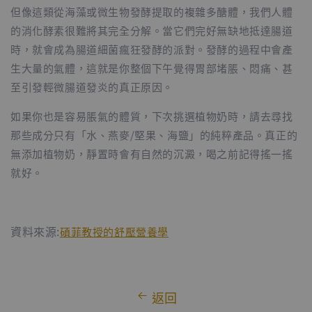
但像這類從海藻或微生物發酵提取的複雜多醣體，我們人體
的消化酵素很難將其完全分解。當它們完好無缺地抵達腸道
時，就會成為腸道細菌瘋狂發酵的派對。發酵的過程中會產
生大量的氣體，這就是你整個下午覺得胃部堵脹、悶痛、甚
至引發輕微腸道發炎的真正原因。
如果你也是容易脹氣的體質，下次挑選植物奶時，請去尋找
那些成分只有「水、燕麥/堅果、海鹽」的純粹產品。真正的
無添加植物奶，靜置時會有自然的沉澱，喝之前記得搖一搖
就好。
資料來源:
碩菲教授的舒壓營養學
返回