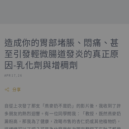
造成你的胃部堵脹、悶痛、甚
至引發輕微腸道發炎的真正原
因-乳化劑與增稠劑
APR 17, 26
分享
自從上次發了那支「燕麥奶不是奶」的影片後，我收到了許
多朋友的熱烈迴響。有一位同學問我：「教授，既然燕麥奶
澱粉高，那我為了健康，改喝市售的杏仁奶或其他植物奶，
這樣總可以了吧？可是為什麼我每次喝完整個下午肚子都覺