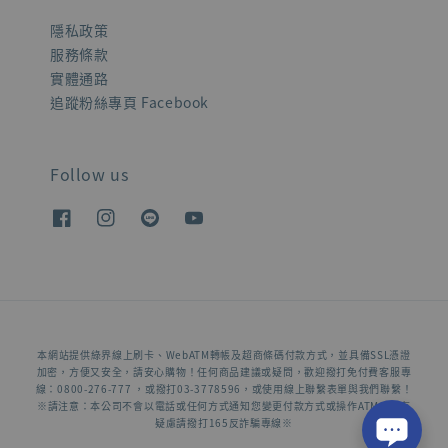
隱私政策
服務條款
實體通路
追蹤粉絲專頁 Facebook
Follow us
本網站提供綠界線上刷卡、WebATM轉帳及超商條碼付款方式，並具備SSL憑證
加密，方便又安全，請安心購物！任何商品建議或疑問，歡迎撥打免付費客服專
線：0800-276-777 ，或撥打03-3778596，或使用線上聯繫表單與我們聯繫！
※請注意：本公司不會以電話或任何方式通知您變更付款方式或操作ATM，若有
疑慮請撥打165反詐騙專線※