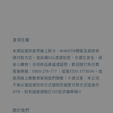
直得生醫
本網站提供綠界線上刷卡、WebATM轉帳及超商條
碼付款方式，並具備SSL憑證加密，方便又安全，請
安心購物！任何商品建議或疑問，歡迎撥打免付費
客服專線：0800-276-777 ，或撥打03-3778596，或
使用線上聯繫表單與我們聯繫！※請注意：本公司
不會以電話或任何方式通知您變更付款方式或操作
ATM，若有疑慮請撥打165反詐騙專線※
關於我們