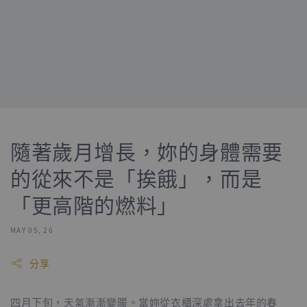
隨著歲月增長，妳的身體需要
的從來不是「挨餓」，而是
「更高階的燃料」
MAY 05, 26
分享
四月下旬，天氣漸漸變暖。當妳從衣櫃深處拿出去年的春