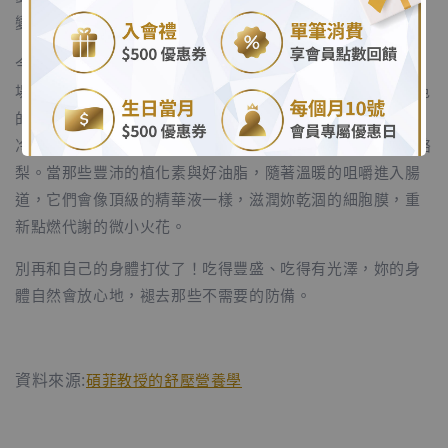
.
變了，我們就該換上更頂級的機油。
.
今天的晚餐，請把那盤無聊又冰冷的水煮生菜丟掉吧。去市
場挑選那些色彩最濃烈、抗氧化物質最豐富的食材——深紫色
的茄子、鮮紅的大番茄、翠綠的蘆筍。並且，請大方地淋上
冷壓初榨的橄欖油，或是切半顆(不用太多)充滿優質脂肪的酪
梨。當那些豐沛的植化素與好油脂，隨著溫暖的咀嚼進入腸
道，它們會像頂級的精華液一樣，滋潤妳乾涸的細胞膜，重
新點燃代謝的微小火花。
別再和自己的身體打仗了！吃得豐盛、吃得有光澤，妳的身
體自然會放心地，褪去那些不需要的防備。
資料來源:
碩菲教授的舒壓營養學