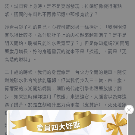
裝，試圖套上身時，是不是突然發現：拉鍊好像變得有點
緊，腰間的布料也不再像記憶中那樣寬鬆了？
妳看著鏡子裡的自己，心裡可能閃過一絲挫折：「我明明沒
有吃得比較多，為什麼肚子上的肉卻越來越難消了？是不是
明天開始，晚餐只能吃水煮青菜了？」但是你知道嗎?其實隨
著歲月增長，妳的身體需要的從來不是「挨餓」，而是「更
高階的燃料」。
二十歲的時候，我們的身體像是一台火力全開的跑車，隨便
燃燒碳水化合物就能運轉。但當我們步入三十歲、四十歲，
荷爾蒙的浪潮開始轉變，細胞的代謝引擎也跟著放慢了腳
步。如果這時候妳還用「挨餓」來逼迫它，大腦會以為妳遭
遇了饑荒，於是立刻飆升壓力荷爾蒙（皮質醇），死死地鎖
住每一滴脂肪，特別是囤積在妳最在意的腹部。
妳越是挨餓，身體就越焦慮；妳越焦慮，它就抱得越緊。親
愛的，接納身體的轉變，是我們成熟的第一步。既然引擎改