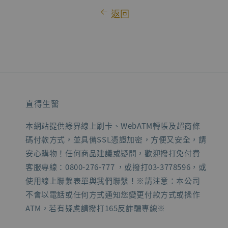
返回
直得生醫
本網站提供綠界線上刷卡、WebATM轉帳及超商條
碼付款方式，並具備SSL憑證加密，方便又安全，請
安心購物！任何商品建議或疑問，歡迎撥打免付費
客服專線：0800-276-777 ，或撥打03-3778596，或
使用線上聯繫表單與我們聯繫！※請注意：本公司
不會以電話或任何方式通知您變更付款方式或操作
ATM，若有疑慮請撥打165反詐騙專線※