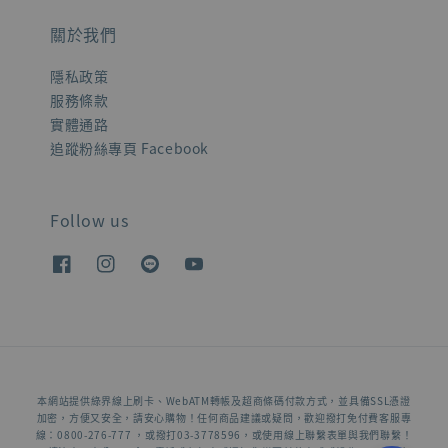
關於我們
隱私政策
服務條款
實體通路
追蹤粉絲專頁 Facebook
Follow us
本網站提供綠界線上刷卡、WebATM轉帳及超商條碼付款方式，並具備SSL憑證
加密，方便又安全，請安心購物！任何商品建議或疑問，歡迎撥打免付費客服專
線：0800-276-777 ，或撥打03-3778596，或使用線上聯繫表單與我們聯繫！