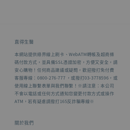
直得生醫
本網站提供綠界線上刷卡、WebATM轉帳及超商條
碼付款方式，並具備SSL憑證加密，方便又安全，請
安心購物！任何商品建議或疑問，歡迎撥打免付費
客服專線：0800-276-777 ，或撥打03-3778596，或
使用線上聯繫表單與我們聯繫！※請注意：本公司
不會以電話或任何方式通知您變更付款方式或操作
ATM，若有疑慮請撥打165反詐騙專線※
關於我們