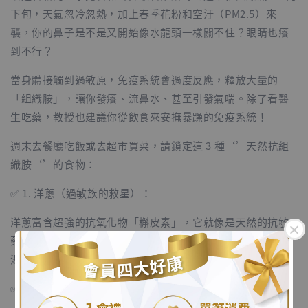
下旬，天氣忽冷忽熱，加上春季花粉和空汙（PM2.5）來
襲，你的鼻子是不是又開始像水龍頭一樣關不住？眼睛也癢
到不行？
當身體接觸到過敏原，免疫系統會過度反應，釋放大量的
「組織胺」，讓你發癢、流鼻水、甚至引發氣喘。除了看醫
生吃藥，教授也建議你從飲食來安撫暴躁的免疫系統！
週末去餐廳吃飯或去超市買菜，請鎖定這 3 種‘’天然抗組
織胺‘’的食物：
✅ 1. 洋蔥（過敏族的救星）：
洋蔥富含超強的抗氧化物「槲皮素」，它就像是天然的抗敏
藥，能抑制組織胺釋放，減輕氣管發炎。週末吃火鍋或燉
湯，記得多加點洋蔥熬湯底！
✅ 2. 帶皮蘋果（隨身抗敏零嘴）：
.