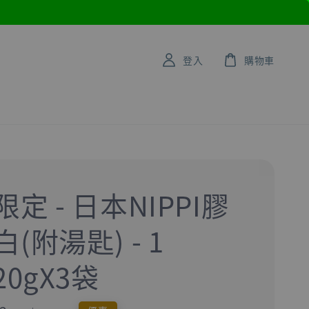
登入
購物車
定 - 日本NIPPI膠
(附湯匙) - 1
20gX3袋