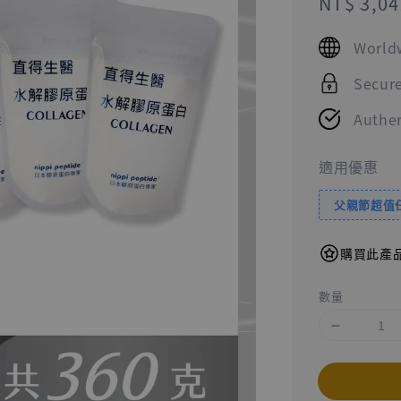
Sale
NT$ 3,04
price
World
Secur
Authen
適用優惠
父親節超值任
購買此產品
數量