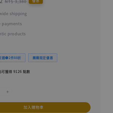
2
Regular
優惠
NT$ 3,380
price
wide shipping
e payments
tic products
選●2件88折
團購限定優惠
可獲得 9126 點數
加入購物車