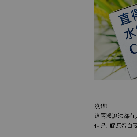
沒錯!
這兩派說法都有人支
但是, 膠原蛋白