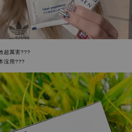
超厲害???
沒用???