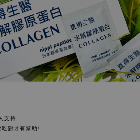
持......
要吃對才有幫助!