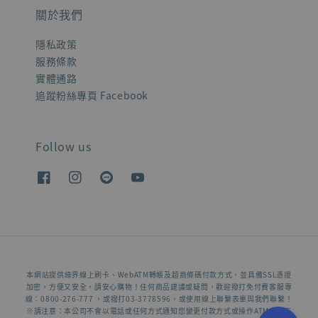
關於我們
隱私政策
服務條款
實體通路
追蹤粉絲專頁 Facebook
Follow us
本網站提供綠界線上刷卡、WebATM轉帳及超商條碼付款方式，並具備SSL憑證
加密，方便又安全，請安心購物！任何商品建議或疑問，歡迎撥打免付費客服專
線：0800-276-777 ，或撥打03-3778596，或使用線上聯繫表單與我們聯繫！
※請注意：本公司不會以電話或任何方式通知您變更付款方式或操作ATM，若有