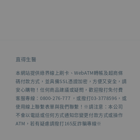
直得生醫
本網站提供綠界線上刷卡、WebATM轉帳及超商條
碼付款方式，並具備SSL憑證加密，方便又安全，請
安心購物！任何商品建議或疑問，歡迎撥打免付費
客服專線：0800-276-777 ，或撥打03-3778596，或
使用線上聯繫表單與我們聯繫！※請注意：本公司
不會以電話或任何方式通知您變更付款方式或操作
ATM，若有疑慮請撥打165反詐騙專線※