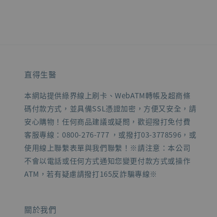
直得生醫
本網站提供綠界線上刷卡、WebATM轉帳及超商條
碼付款方式，並具備SSL憑證加密，方便又安全，請
安心購物！任何商品建議或疑問，歡迎撥打免付費
客服專線：0800-276-777 ，或撥打03-3778596，或
使用線上聯繫表單與我們聯繫！※請注意：本公司
不會以電話或任何方式通知您變更付款方式或操作
ATM，若有疑慮請撥打165反詐騙專線※
關於我們