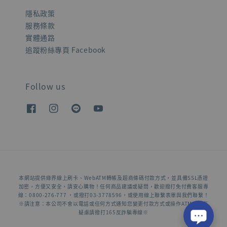
隱私政策
服務條款
實體通路
追蹤粉絲專頁 Facebook
Follow us
本網站提供綠界線上刷卡、WebATM轉帳及超商條碼付款方式，並具備SSL憑證
加密，方便又安全，請安心購物！任何商品建議或疑問，歡迎撥打免付費客服專
線：0800-276-777 ，或撥打03-3778596，或使用線上聯繫表單與我們聯繫！
※請注意：本公司不會以電話或任何方式通知您變更付款方式或操作ATM，若有
疑慮請撥打165反詐騙專線※