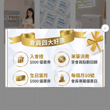
.
直得生醫參
膠原蛋白什
益生菌菌數
與 Meta
麼時候吃最
越高越好
.
Taiwan 交
好？早上還
嗎？菌數、
流論壇，持
是晚上？營
菌株怎麼
續精進品牌
養師解析最
看？一次了
數位溝通力
佳補充時間
解益生菌挑
與食用方式
選重點