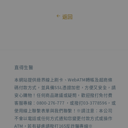
返回
直得生醫
本網站提供綠界線上刷卡、WebATM轉帳及超商條
碼付款方式，並具備SSL憑證加密，方便又安全，請
安心購物！任何商品建議或疑問，歡迎撥打免付費
客服專線：0800-276-777 ，或撥打03-3778596，或
使用線上聯繫表單與我們聯繫！※請注意：本公司
不會以電話或任何方式通知您變更付款方式或操作
ATM，若有疑慮請撥打165反詐騙專線※