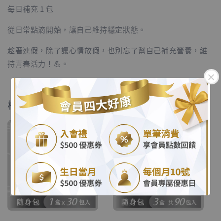
每日補充 1 包
從日常點滴開始，讓自己維持穩定狀態。
趁著連假，除了讓心情放假，也別忘了幫自己補充營養，維
持青春活力！💪。
相關商品
.
.