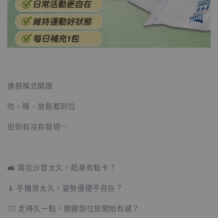
連假模式開啟
吃、睡、放鬆都到位
但你有沒有發現…
🛋️ 窩在沙發太久，起身有點卡？
📱 手機滑太久，姿勢僵硬不自在？
🚶‍♂️ 走得久一點，關鍵部位就開始有感？