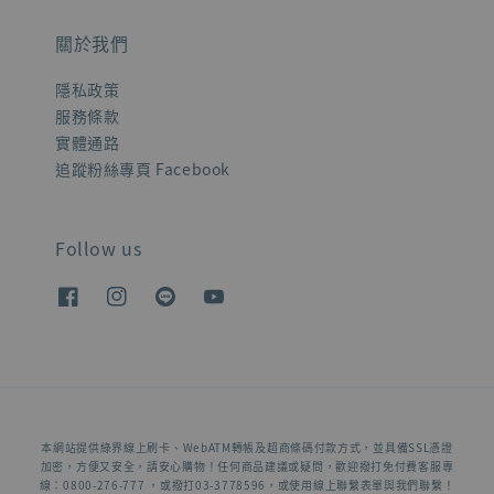
關於我們
隱私政策
服務條款
實體通路
追蹤粉絲專頁 Facebook
Follow us
本網站提供綠界線上刷卡、WebATM轉帳及超商條碼付款方式，並具備SSL憑證
加密，方便又安全，請安心購物！任何商品建議或疑問，歡迎撥打免付費客服專
線：0800-276-777 ，或撥打03-3778596，或使用線上聯繫表單與我們聯繫！