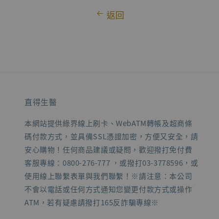
返回
直得生醫
本網站提供綠界線上刷卡、WebATM轉帳及超商條
碼付款方式，並具備SSL憑證加密，方便又安全，請
安心購物！任何商品建議或疑問，歡迎撥打免付費
客服專線：0800-276-777 ，或撥打03-3778596，或
使用線上聯繫表單與我們聯繫！※請注意：本公司
不會以電話或任何方式通知您變更付款方式或操作
ATM，若有疑慮請撥打165反詐騙專線※