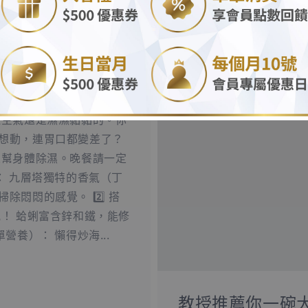
.
但空氣還是濕濕黏黏的。你
想動，連胃口都變差了？
來幫身體除濕。晚餐請一定
）： 九層塔獨特的香氣（丁
悶悶的感覺。 2️⃣ 搭
！ 蛤蜊富含鋅和鐵，能修
營養）： 懶得炒海...
教授推薦你一碗