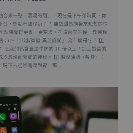
適合來一點「溫暖的甜」。現在是下午茶時間，你
平台，想點杯熱珍奶了？ 雖然甜食能帶來短暫的快
4 點時覺得更累、更空虛。在這雨天午後，教授想
👉「無糖/微糖 黑芝麻糊」 為什麼是它？ 1️⃣
 芝麻的鈣含量是牛奶的 10 倍以上！加上豐富的
冷忽熱而緊繃的神經。 2️⃣ 溫潤油脂（暖身）：
喝下去從喉嚨暖到胃，那...