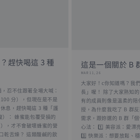
趕快喝這 3 種
這是一個關於 B 群
MAR 11, 26
大家好！c你知道嗎？我們
播，忍不住跟著全場大喊：
長」喔！ 除了大家熟知
100 分），但現在是不是
有的成員則像是溫柔的陪
休息，趕快喝這 3 種「護
授，為什麼我吃了 B 
修復）： 蜂蜜能包覆受損的
需求，跟妳選的 B 群「
水），才不會破壞蜂蜜的營
心法： 1️⃣ 美容派：愛
到口乾舌燥？ 這類酸鹹的飲
3️⃣ 快樂派：想要放鬆、