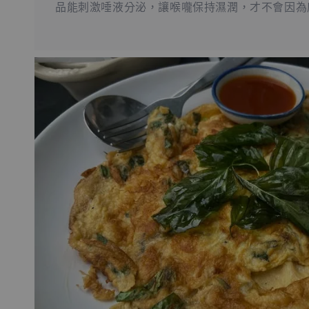
品能刺激唾液分泌，讓喉嚨保持濕潤，才不會因為摩擦而