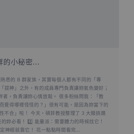
的小秘密...
熟悉的 B 群家族，其實每個人都有不同的「專
的「提神」之外，有的成員專門負責讓妳氣色變好；
伴者，負責讓妳心情放鬆。 很多粉絲問我：「教
群反而覺得哪裡怪怪的？」很有可能，是因為妳當下的
個性不合」啦！ 今天，碩菲教授整理了 3 大類挑選
漂亮的妳必看！ 2️⃣ 能量派：需要體力的時候找它！
穩定神經就靠它！ 花一點點時間看完...