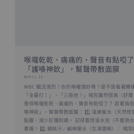
喉嚨乾乾、痛痛的，聲音有點啞了？
「護嗓神飲」，幫聲帶敷面膜
MAR 11, 26
WBC 戰況激烈！你的喉嚨還好嗎？是不是看著轉
「全壘打！」、「三振他！」喊完雖然很爽（舒壓 
覺得喉嚨乾乾、痛痛的，聲音有點啞了？ 趁著換局
嗓神飲」，幫聲帶敷面膜： 1️⃣ 溫蜂蜜水（天然
黏膜，減少紅腫刺痛。 記得要用溫水泡（不要熱
養喔！ 2️⃣ 楊桃汁／鹹檸檬水（生津潤喉）： 喊