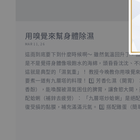
用嗅覺來幫身體除濕
MAR 11, 26
這雨到底要下到什麼時候啊～ 雖然氣溫回升了，
是不是覺得身體像吸飽水的海綿，頭昏昏沈沈、不
這就是典型的「濕氣重」！ 教授今晚教你用嗅覺
要煮一道有九層塔的料理！ 1️⃣ 芳香化濕（開胃
香酚），能喚醒被濕氣困住的脾胃，讓食慾大開，掃除
配蛤蜊（補鋅去疲勞）： 「九層塔炒蛤蜊」是絕配
復受損的黏膜，補充滿滿元氣。 3️⃣ 搭配雞蛋（簡單