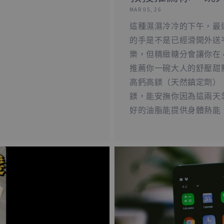
MAR 05, 26
這種濕濕冷冷的下午，最
的手是不是已經滑開外送
樂，但精緻糖分會讓你在 
推薦你一碗大人的舒壓甜點：
高鈣高鎂（天然鎮定劑）：
鎂，能安撫你因為這兩天忽
好的油脂能提供身體熱能，